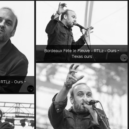
Bordeaux Fête le Fleuve - RTL2 - Ours +
Texas ours
 RTL2 - Ours +