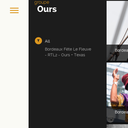
groupe
Ours
All
Bordeaux Fête Le Fleuve
Bordea
- RTL2 - Ours + Texas
Bordea