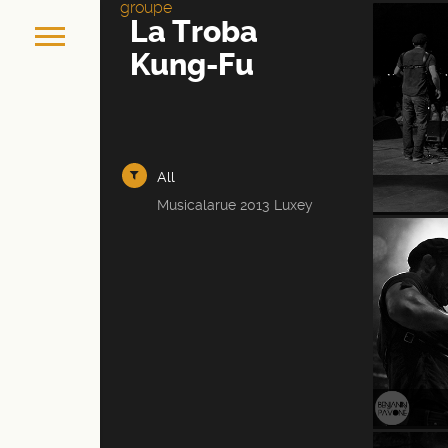
groupe
La Troba
Kung-Fu
All
Musicalarue 2013 Luxey