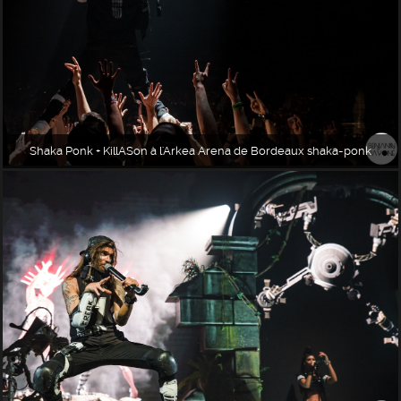
Shaka Ponk + KillASon à l'Arkea Arena de Bordeaux shaka-ponk