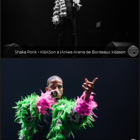
Shaka Ponk + KillASon à l'Arkea Arena de Bordeaux killason