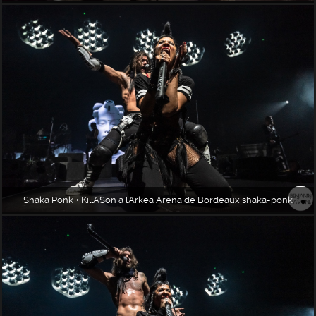
Shaka Ponk + KillASon à l'Arkea Arena de Bordeaux shaka-ponk