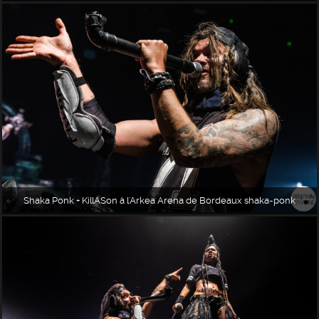
Shaka Ponk + KillASon à l'Arkea Arena de Bordeaux shaka-ponk