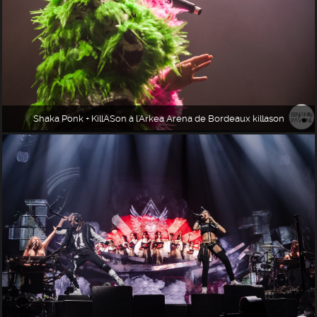
Shaka Ponk + KillASon à l'Arkea Arena de Bordeaux killason