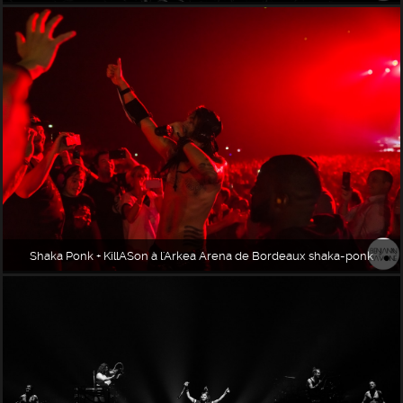
Shaka Ponk + KillASon à l'Arkea Arena de Bordeaux shaka-ponk