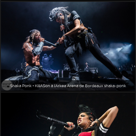
Shaka Ponk + KillASon à l'Arkea Arena de Bordeaux shaka-ponk