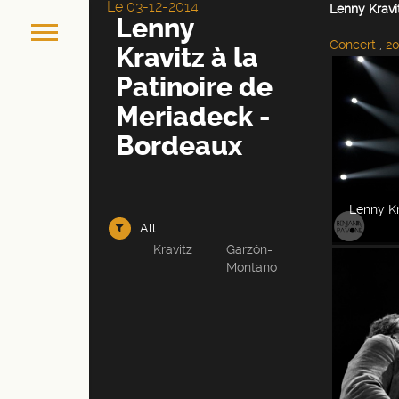
Le 03-12-2014
Lenny Kravi
Lenny
Concert
,
20
Kravitz à la
Patinoire de
Meriadeck -
Bordeaux
Lenny Kr
All
Kravitz
Garzón-
Montano