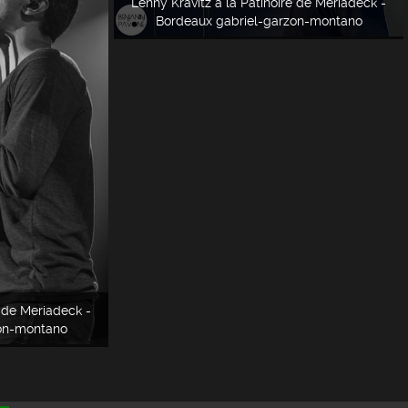
Lenny Kravitz à la Patinoire de Meriadeck -
Bordeaux gabriel-garzon-montano
e de Meriadeck -
zon-montano