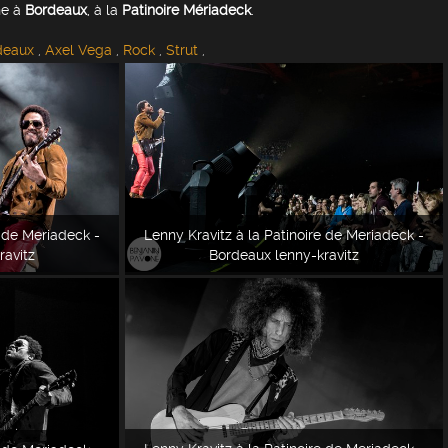
ne à
Bordeaux
, à la
Patinoire Mériadeck
.
deaux
,
Axel Vega
,
Rock
,
Strut
,
e de Meriadeck -
Lenny Kravitz à la Patinoire de Meriadeck -
ravitz
Bordeaux lenny-kravitz