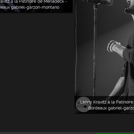
avitz à la Patinoire de Meriadeck -
eaux gabriel-garzon-montano
Lenny Kravitz à la Patinoir
Bordeaux gabriel-gar