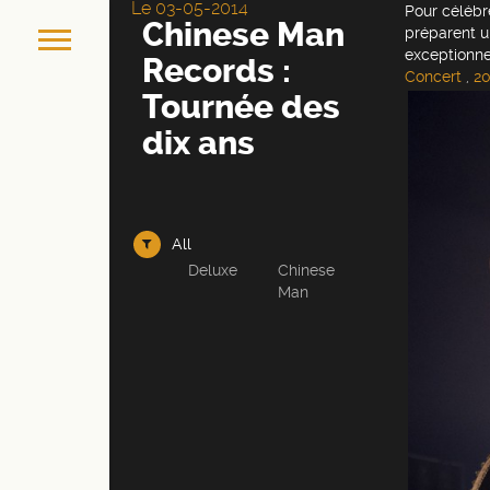
Le 03-05-2014
Pour célébr
Chinese Man
préparent u
exceptionne
Records :
Concert
,
20
Tournée des
dix ans
All
Deluxe
Chinese
Man