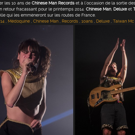
er les 10 ans de
Chinese Man Records
et à l’occasion de la sortie des
n retour fracassant pour le printemps 2014.
Chinese Man
,
Deluxe
et
lle qui les emmèneront sur les routes de France.
14
,
Médoquine
,
Chinese Man
,
Records
,
10ans
,
Deluxe
,
Taiwan Mc