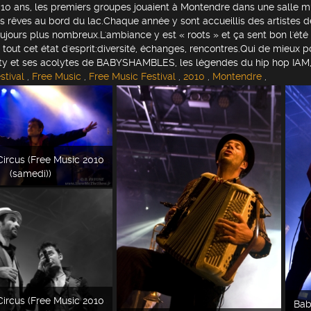
 a 10 ans, les premiers groupes jouaient à Montendre dans une salle mu
s rêves au bord du lac.Chaque année y sont accueillis des artistes d
ujours plus nombreux.L'ambiance y est « roots » et ça sent bon l'été 
tout cet état d'esprit:diversité, échanges, rencontres.Qui de mieux 
ty et ses acolytes de BABYSHAMBLES, les légendes du hip hop IAM,L
stival
,
Free Music
,
Free Music Festival
,
2010
,
Montendre
,
ircus (Free Music 2010
(samedi))
ircus (Free Music 2010
Bab