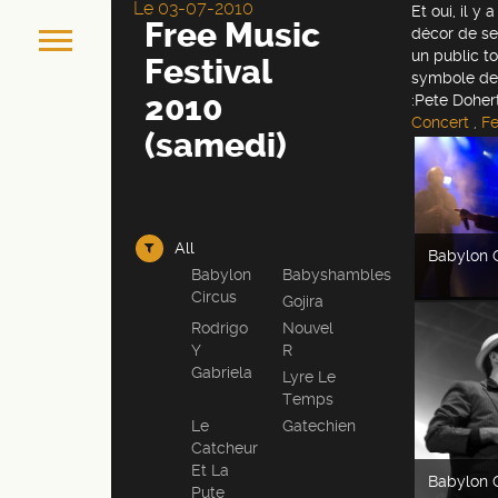
Le 03-07-2010
Et oui, il y
Free Music
décor de se
un public to
Festival
symbole de 
2010
:Pete Doher
Concert
,
Fe
(samedi)
All
Babylon C
Babylon
Babyshambles
Circus
Gojira
Rodrigo
Nouvel
Y
R
Gabriela
Lyre Le
Temps
Le
Gatechien
Catcheur
Et La
Babylon C
Pute