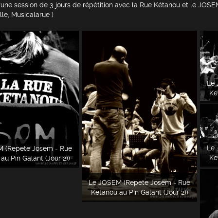
'une session de 3 jours de répétition avec la Rue Kétanou et le JOSEM
le, Musicalarue )
Le 
Ke
Le 
 (Repete Josem - Rue
Ke
au Pin Galant (Jour 2))
Le JOSEM (Repete Josem - Rue
Ketanou au Pin Galant (Jour 2))