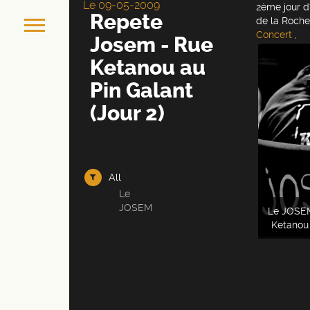
Le 09-05-2009
2ème jour d
Repete
de la Rochel
Concert
,
Josem - Rue
Ketanou au
Pin Galant
(Jour 2)
All
Le
JOSEM
Le JOSEM
Ketanou 